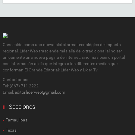
Concebido como una nueva plataforma tecnológica de impacto
regional, Lider Web trasciende más allá de lo tradicional al no ser
únicamente una nueva página de internet, sino más bien un portal
con información al día que integra a los diferentes medios que
conforman El Grande Editorial: Líder Web y Líder Tv
Contactanos:
Tel: (867) 711 2222
Email:
editor.liderweb@gmail.com
Secciones
Tamaulipas
Texas