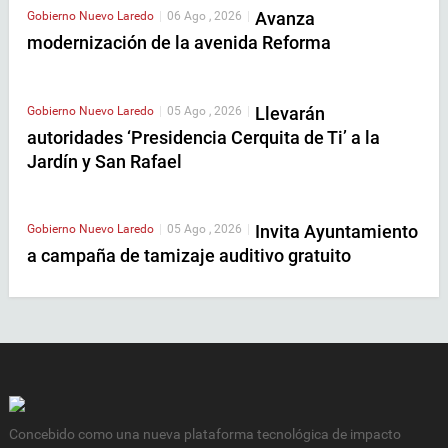
Avanza
Gobierno
Nuevo Laredo
|
06 Ago , 2026
|
modernización de la avenida Reforma
Llevarán
Gobierno
Nuevo Laredo
|
05 Ago , 2026
|
autoridades ‘Presidencia Cerquita de Ti’ a la
Jardín y San Rafael
Invita Ayuntamiento
Gobierno
Nuevo Laredo
|
05 Ago , 2026
|
a campaña de tamizaje auditivo gratuito
Concebido como una nueva plataforma tecnológica de impacto