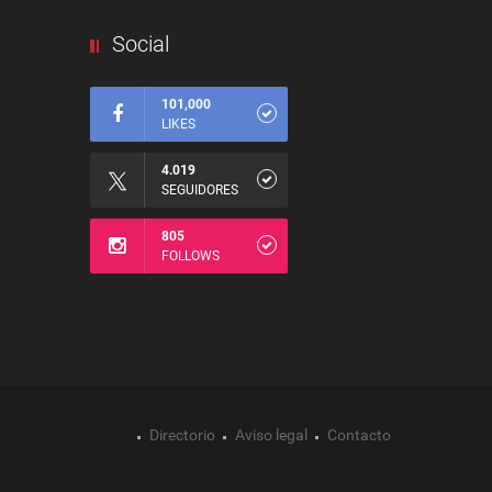
Social
101,000
LIKES
4.019
SEGUIDORES
805
FOLLOWS
Directorio
Aviso legal
Contacto