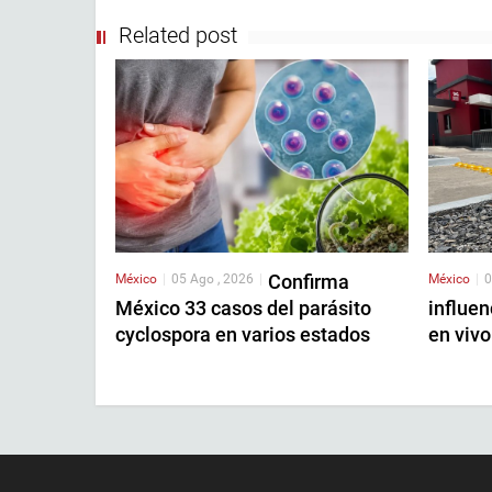
Related post
Confirma
México
|
05 Ago , 2026
|
México
|
0
México 33 casos del parásito
influen
cyclospora en varios estados
en vivo