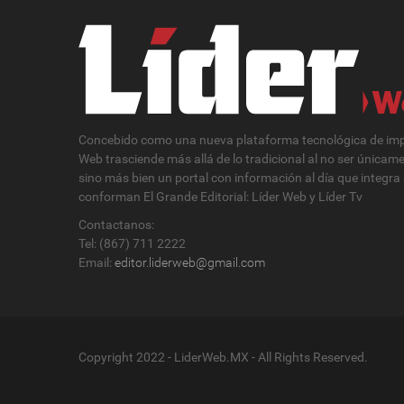
Concebido como una nueva plataforma tecnológica de impa
Web trasciende más allá de lo tradicional al no ser únicam
sino más bien un portal con información al día que integra
conforman El Grande Editorial: Líder Web y Líder Tv
Contactanos:
Tel: (867) 711 2222
Email:
editor.liderweb@gmail.com
Copyright 2022 - LiderWeb.MX - All Rights Reserved.