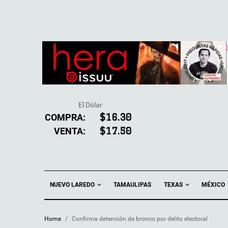
El Dólar
COMPRA:
$16.30
VENTA:
$17.50
NUEVO LAREDO
TEXAS
TAMAULIPAS
MÉXICO
Home
/
Confirma detención de bronco por delito electoral