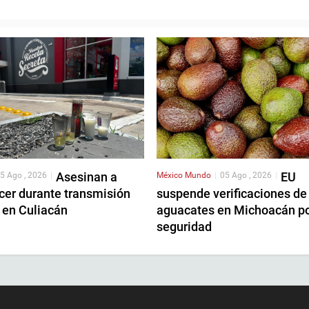
Asesinan a
EU
5 Ago , 2026
|
México
Mundo
|
05 Ago , 2026
|
cer durante transmisión
suspende verificaciones de
 en Culiacán
aguacates en Michoacán p
seguridad