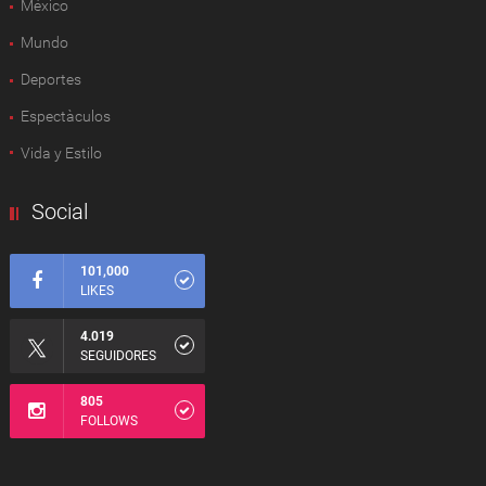
México
Mundo
Deportes
Espectàculos
Vida y Estilo
Social
101,000
LIKES
4.019
SEGUIDORES
805
FOLLOWS