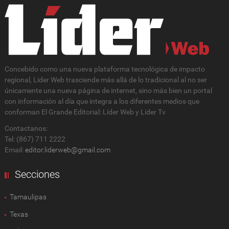
Concebido como una nueva plataforma tecnológica de impacto
regional, Lider Web trasciende más allá de lo tradicional al no ser
únicamente una nueva página de internet, sino más bien un portal
con información al día que integra a los diferentes medios que
conforman El Grande Editorial: Líder Web y Líder Tv
Contactanos:
Tel: (867) 711 2222
Email:
editor.liderweb@gmail.com
Secciones
Tamaulipas
Texas