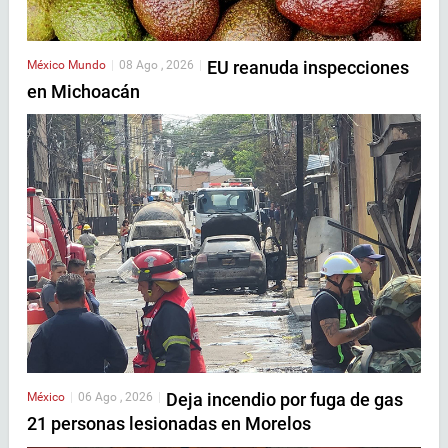
EU reanuda inspecciones
México
Mundo
|
08 Ago , 2026
|
en Michoacán
Deja incendio por fuga de gas
México
|
06 Ago , 2026
|
21 personas lesionadas en Morelos