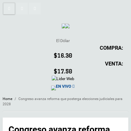
El Dólar
COMPRA:
$16.30
VENTA:
$17.50
EN VIVO
Home
/
Congreso avanza reforma que posterga elecciones judiciales para
2028
Congreso avanza reforma