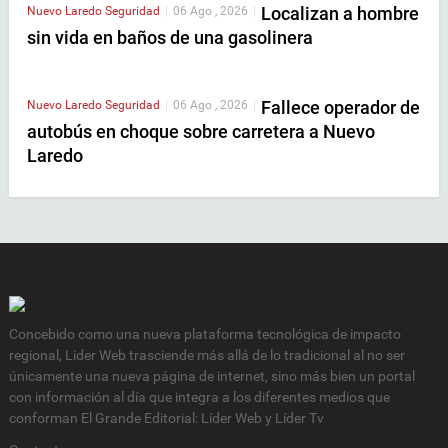
Localizan a hombre
Nuevo Laredo
Seguridad
|
06 Ago , 2026
|
sin vida en baños de una gasolinera
Fallece operador de
Nuevo Laredo
Seguridad
|
06 Ago , 2026
|
autobús en choque sobre carretera a Nuevo
Laredo
Concebido como una nueva plataforma tecnológica de impacto
regional, Lider Web trasciende más allá de lo tradicional al no ser
únicamente una nueva página de internet, sino más bien un portal
con información al día que integra a los diferentes medios que
conforman El Grande Editorial: Líder Web y Líder Tv