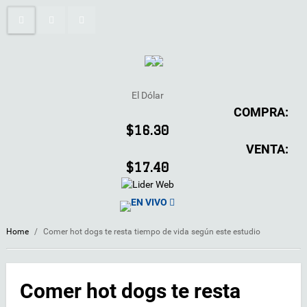
El Dólar
COMPRA:
$16.30
VENTA:
$17.40
EN VIVO
Home
/
Comer hot dogs te resta tiempo de vida según este estudio
Comer hot dogs te resta