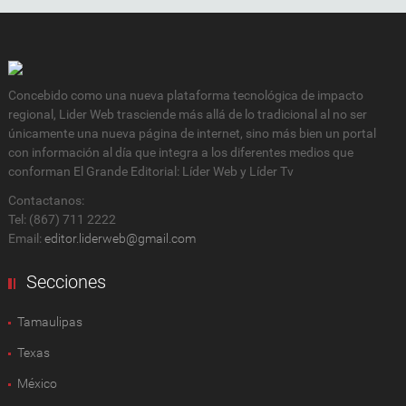
Concebido como una nueva plataforma tecnológica de impacto
regional, Lider Web trasciende más allá de lo tradicional al no ser
únicamente una nueva página de internet, sino más bien un portal
con información al día que integra a los diferentes medios que
conforman El Grande Editorial: Líder Web y Líder Tv
Contactanos:
Tel: (867) 711 2222
Email:
editor.liderweb@gmail.com
Secciones
Tamaulipas
Texas
México