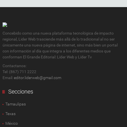
Concebido como una nueva plataforma tecnológica de impacto
regional, Lider Web trasciende más allá de lo tradicional al no ser
únicamente una nueva página de internet, sino más bien un portal
con información al día que integra a los diferentes medios que
conforman El Grande Editorial: Líder Web y Líder Tv
Contactanos:
Tel: (867) 711 2222
Email:
editor.liderweb@gmail.com
Secciones
Tamaulipas
Texas
México