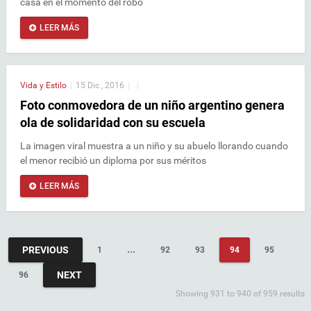
casa en el momento del robo
LEER MÁS
Vida y Estilo
|
15 Dic , 2016
|
|
Foto conmovedora de un niño argentino genera
ola de solidaridad con su escuela
La imagen viral muestra a un niño y su abuelo llorando cuando
el menor recibió un diploma por sus méritos
LEER MÁS
PREVIOUS
1
…
92
93
94
95
NEXT
96
Showing 931 to 940 of 959 results