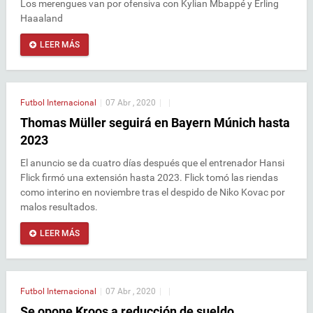
Los merengues van por ofensiva con Kylian Mbappé y Erling
Haaaland
LEER MÁS
Futbol Internacional
|
07 Abr , 2020
|
|
Thomas Müller seguirá en Bayern Múnich hasta
2023
El anuncio se da cuatro días después que el entrenador Hansi
Flick firmó una extensión hasta 2023. Flick tomó las riendas
como interino en noviembre tras el despido de Niko Kovac por
malos resultados.
LEER MÁS
Futbol Internacional
|
07 Abr , 2020
|
|
Se opone Kroos a reducción de sueldo