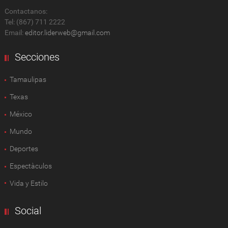
Contactanos:
Tel: (867) 711 2222
Email:
editor.liderweb@gmail.com
Secciones
Tamaulipas
Texas
México
Mundo
Deportes
Espectàculos
Vida y Estilo
Social