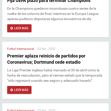
Fija UEFA plazo para terminar Champions
En la Champions quedaron inconclusas cuatro series de la
vuelta de los octavos de final, mientras en la Europa League
apenas pudieron disputarse algunos encuentros de ida
LEER MÁS
Futbol Internacional
|
03 Abr , 2020
|
|
Premier aplaza reinicio de partidos por
Coronavirus; Dortmund cede estadio
La Liga Premier inglesa había marcado el 30 de abril como la
fecha de reanudación, pero el viernes señaló que la temporada
“sólo regresará cuando sea seguro y adecuado hacerlo”.
LEER MÁS
Futbol Internacional
|
03 Abr , 2020
|
|