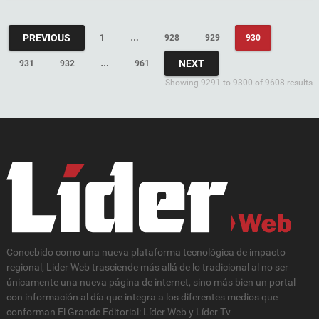
PREVIOUS
1
…
928
929
930
NEXT
931
932
…
961
Showing 9291 to 9300 of 9608 results
Concebido como una nueva plataforma tecnológica de impacto
regional, Lider Web trasciende más allá de lo tradicional al no ser
únicamente una nueva página de internet, sino más bien un portal
con información al día que integra a los diferentes medios que
conforman El Grande Editorial: Líder Web y Líder Tv