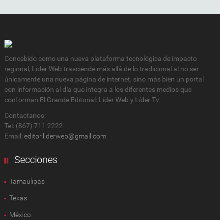
Concebido como una nueva plataforma tecnológica de impacto
regional, Lider Web trasciende más allá de lo tradicional al no ser
únicamente una nueva página de internet, sino más bien un portal
con información al día que integra a los diferentes medios que
conforman El Grande Editorial: Líder Web y Líder Tv
Contactanos:
Tel: (867) 711 2222
Email:
editor.liderweb@gmail.com
Secciones
Tamaulipas
Texas
México