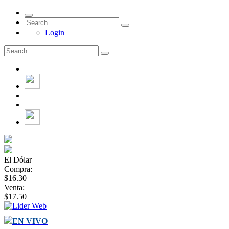
Login
El Dólar
Compra:
$16.30
Venta:
$17.50
EN VIVO