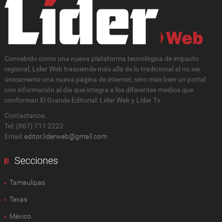
Concebido como una nueva plataforma tecnológica de impacto
regional, Lider Web trasciende más allá de lo tradicional al no ser
únicamente una nueva página de internet, sino más bien un portal
con información al día que integra a los diferentes medios que
conforman El Grande Editorial: Líder Web y Líder Tv
Contactanos:
Tel: (867) 711 2222
Email:
editor.liderweb@gmail.com
Secciones
Tamaulipas
Texas
México