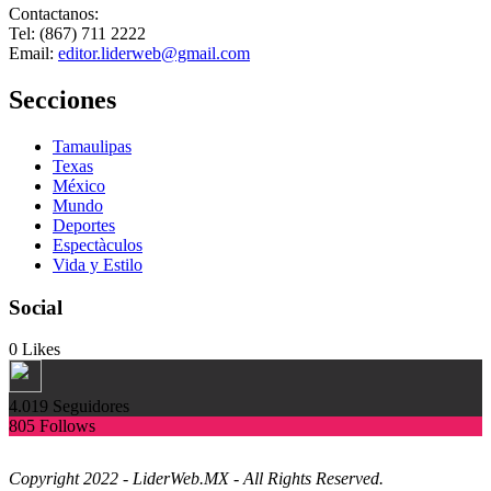
Contactanos:
Tel: (867) 711 2222
Email:
editor.liderweb@gmail.com
Secciones
Tamaulipas
Texas
México
Mundo
Deportes
Espectàculos
Vida y Estilo
Social
0
Likes
4.019
Seguidores
805
Follows
Copyright 2022 - LiderWeb.MX - All Rights Reserved.