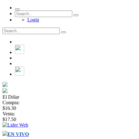
Login
El Dólar
Compra:
$16.30
Venta:
$17.50
EN VIVO