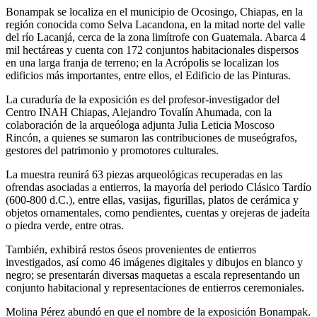
Bonampak se localiza en el municipio de Ocosingo, Chiapas, en la
región conocida como Selva Lacandona, en la mitad norte del valle
del río Lacanjá, cerca de la zona limítrofe con Guatemala. Abarca 4
mil hectáreas y cuenta con 172 conjuntos habitacionales dispersos
en una larga franja de terreno; en la Acrópolis se localizan los
edificios más importantes, entre ellos, el Edificio de las Pinturas.
La curaduría de la exposición es del profesor-investigador del
Centro INAH Chiapas, Alejandro Tovalín Ahumada, con la
colaboración de la arqueóloga adjunta Julia Leticia Moscoso
Rincón, a quienes se sumaron las contribuciones de museógrafos,
gestores del patrimonio y promotores culturales.
La muestra reunirá 63 piezas arqueológicas recuperadas en las
ofrendas asociadas a entierros, la mayoría del periodo Clásico Tardío
(600-800 d.C.), entre ellas, vasijas, figurillas, platos de cerámica y
objetos ornamentales, como pendientes, cuentas y orejeras de jadeíta
o piedra verde, entre otras.
También, exhibirá restos óseos provenientes de entierros
investigados, así como 46 imágenes digitales y dibujos en blanco y
negro; se presentarán diversas maquetas a escala representando un
conjunto habitacional y representaciones de entierros ceremoniales.
Molina Pérez abundó en que el nombre de la exposición Bonampak.