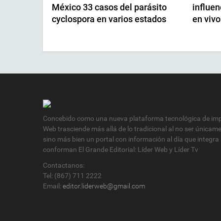
México 33 casos del parásito
influen
cyclospora en varios estados
en vivo
Concebido como una nueva plataforma tecnológica de impa
Web trasciende más allá de lo tradicional al no ser únicam
sino más bien un portal con información al día que integra
conforman El Grande Editorial: Líder Web y Líder Tv
Contactanos:
Tel: (867) 711 2222
Email:
editor.liderweb@gmail.com