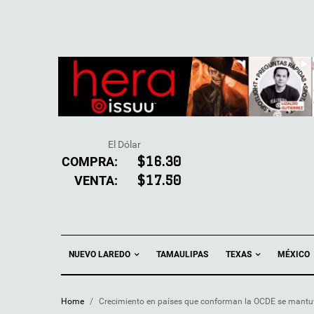
El Dólar
COMPRA:
$16.30
VENTA:
$17.50
NUEVO LAREDO
TEXAS
TAMAULIPAS
MÉXICO
Home
/
Crecimiento en países que conforman la OCDE se mantuvo