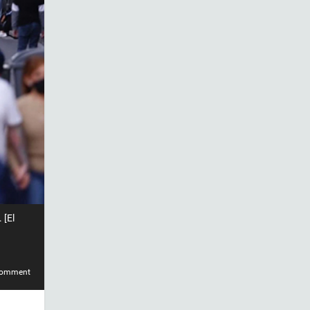
 [El
comment