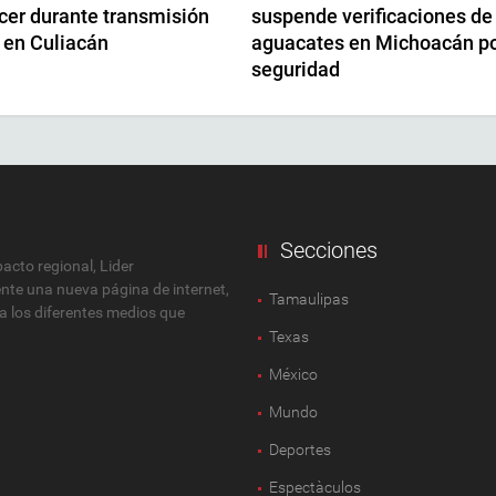
cer durante transmisión
suspende verificaciones de
 en Culiacán
aguacates en Michoacán p
seguridad
Secciones
cto regional, Lider
ente una nueva página de internet,
Tamaulipas
 a los diferentes medios que
Texas
México
Mundo
Deportes
Espectàculos