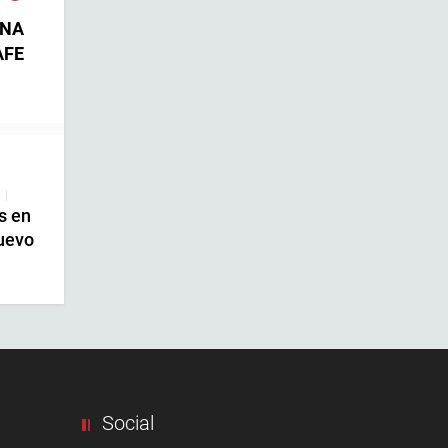
ONA
AFE
|
s en
uevo
Social