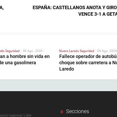
A,
ESPAÑA: CASTELLANOS ANOTA Y GIR
VENCE 3-1 A GET
redo
Seguridad
|
06 Ago , 2026
|
Nuevo Laredo
Seguridad
|
06 Ago , 2026
an a hombre sin vida en
Fallece operador de autobú
de una gasolinera
choque sobre carretera a N
Laredo
Secciones
cto regional, Lider