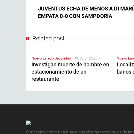
JUVENTUS ECHA DE MENOS A DI MARÍ
EMPATA 0-0 CON SAMPDORIA
Related post
Nuevo Laredo
Seguridad
|
06 Ago , 2026
|
Nuevo La
Investigan muerte de hombre en
Localiz
estacionamiento de un
baños 
restaurante
Concebido como una nueva plataforma tecnológica de impa