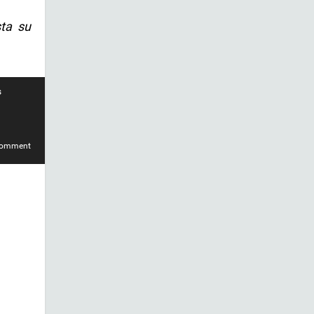
ta su
s
comment