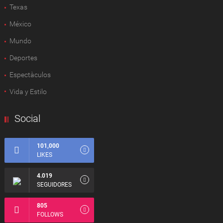
Texas
México
Mundo
Deportes
Espectàculos
Vida y Estilo
Social
101,000
LIKES
4.019
SEGUIDORES
805
FOLLOWS