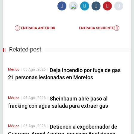
ENTRADA ANTERIOR
ENTRADA SIGUIENTE
Related post
Deja incendio por fuga de gas
México
|
06 Ago , 2026
|
21 personas lesionadas en Morelos
Sheinbaum abre paso al
México
|
06 Ago , 2026
|
fracking con agua salada para extraer gas
Detienen a exgobernador de
México
|
06 Ago , 2026
|
Guerrero, Angel Aguirre, por caso Ayotzinapa