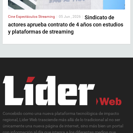
Sindicato de
Cine
Espectáculos
Streaming
|
05 Jun , 2026
|
actores aprueba contrato de 4 años con estudios
y plataformas de streaming
Concebido como una nueva plataforma tecnológica de impacto
regional, Lider Web trasciende más allá de lo tradicional al no ser
únicamente una nueva página de internet, sino más bien un portal
con información al día que integra a los diferentes medios que