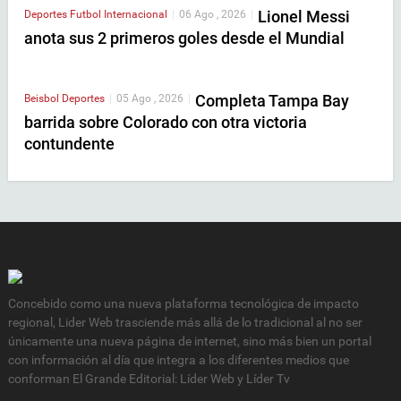
Lionel Messi
Deportes
Futbol Internacional
|
06 Ago , 2026
|
anota sus 2 primeros goles desde el Mundial
Completa Tampa Bay
Beisbol
Deportes
|
05 Ago , 2026
|
barrida sobre Colorado con otra victoria
contundente
Concebido como una nueva plataforma tecnológica de impacto
regional, Lider Web trasciende más allá de lo tradicional al no ser
únicamente una nueva página de internet, sino más bien un portal
con información al día que integra a los diferentes medios que
conforman El Grande Editorial: Líder Web y Líder Tv