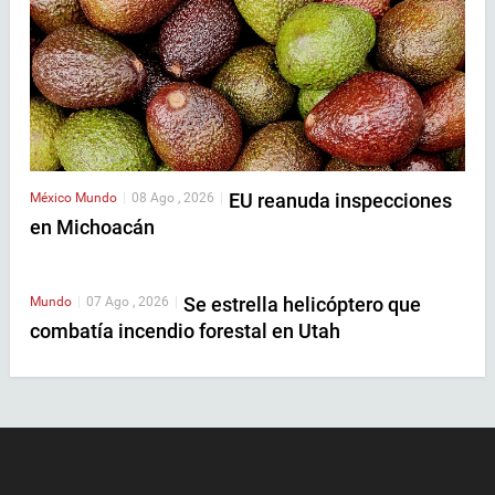
EU reanuda inspecciones
México
Mundo
|
08 Ago , 2026
|
en Michoacán
Se estrella helicóptero que
Mundo
|
07 Ago , 2026
|
combatía incendio forestal en Utah