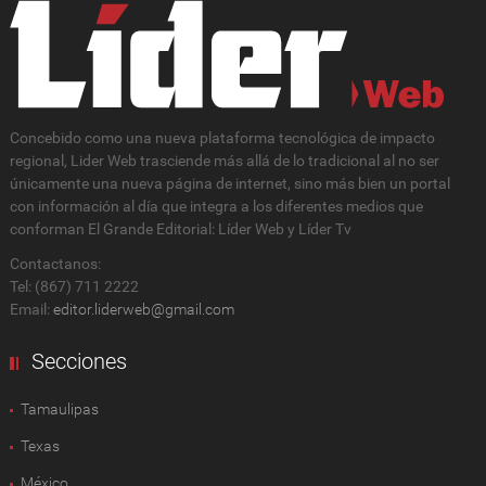
Concebido como una nueva plataforma tecnológica de impacto
regional, Lider Web trasciende más allá de lo tradicional al no ser
únicamente una nueva página de internet, sino más bien un portal
con información al día que integra a los diferentes medios que
conforman El Grande Editorial: Líder Web y Líder Tv
Contactanos:
Tel: (867) 711 2222
Email:
editor.liderweb@gmail.com
Secciones
Tamaulipas
Texas
México