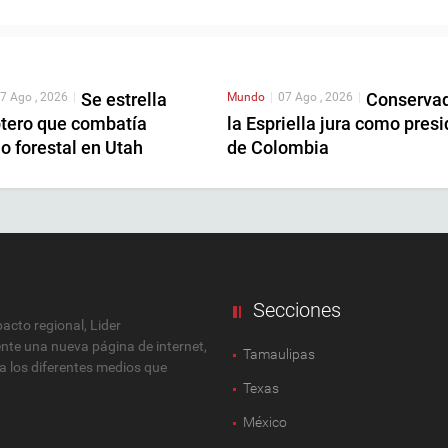
Se estrella
Conserva
7 Ago , 2026
|
Mundo
|
07 Ago , 2026
|
ptero que combatía
la Espriella jura como pres
o forestal en Utah
de Colombia
Secciones
cto regional, Lider
ente una nueva página de internet,
Tamaulipas
 a los diferentes medios que
Texas
México