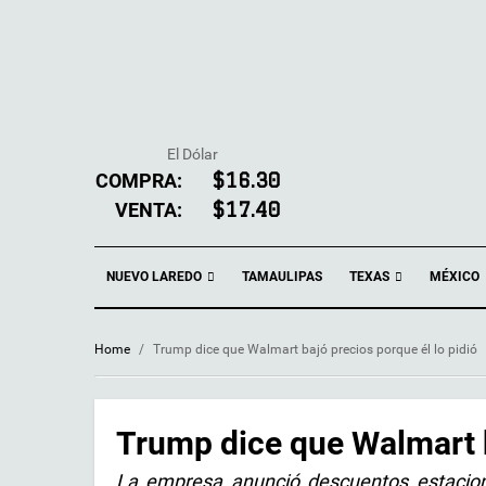
El Dólar
COMPRA:
$16.30
VENTA:
$17.40
NUEVO LAREDO
TEXAS
TAMAULIPAS
MÉXICO
Home
/
Trump dice que Walmart bajó precios porque él lo pidió
Trump dice que Walmart b
La empresa anunció descuentos estaciona