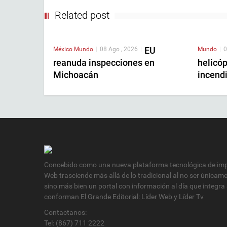
Related post
EU
México
Mundo
|
08 Ago , 2026
|
Mundo
|
0
reanuda inspecciones en
helicó
Michoacán
incendi
Concebido como una nueva plataforma tecnológica de impa
Web trasciende más allá de lo tradicional al no ser únicam
sino más bien un portal con información al día que integra
conforman El Grande Editorial: Líder Web y Líder Tv
Contactanos:
Tel: (867) 711 2222