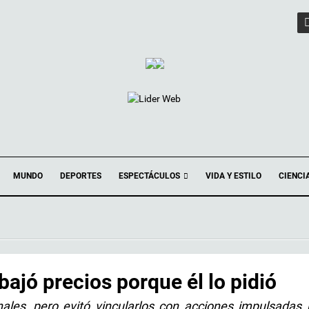
ESPECTÁCULOS
MUNDO
DEPORTES
VIDA Y ESTILO
CIENCI
ajó precios porque él lo pidió
les, pero evitó vincularlos con acciones impulsadas 