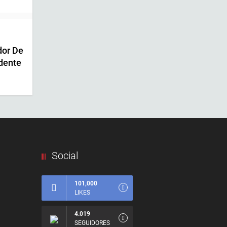
dor De
idente
Social
101,000
LIKES
4.019
SEGUIDORES