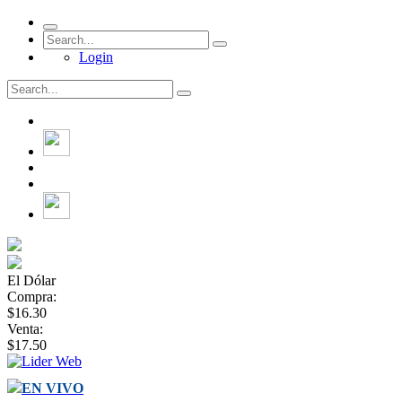
Login
El Dólar
Compra:
$16.30
Venta:
$17.50
EN VIVO