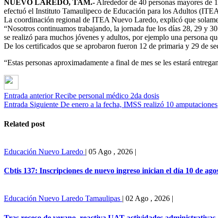
NUEVO LAREDO, TAM.-
Alrededor de 40 personas mayores de 15 
efectuó el Instituto Tamaulipeco de Educación para los Adultos (ITEA
La coordinación regional de ITEA Nuevo Laredo, explicó que solamente
“Nosotros continuamos trabajando, la jornada fue los días 28, 29 y 3
se realizó para muchos jóvenes y adultos, por ejemplo una persona que 
De los certificados que se aprobaron fueron 12 de primaria y 29 de se
“Estas personas aproximadamente a final de mes se les estará entregand
Entrada anterior
Recibe personal médico 2da dosis
Entrada Siguiente
De enero a la fecha, IMSS realizó 10 amputaciones
Related post
Educación
Nuevo Laredo
|
05 Ago , 2026
|
Cbtis 137: Inscripciones de nuevo ingreso inician el día 10 de ago
Educación
Nuevo Laredo
Tamaulipas
|
02 Ago , 2026
|
Tras receso de verano, reactiva UAT actividades administrativas