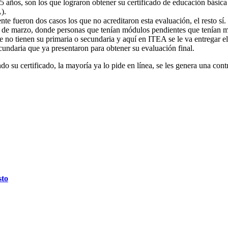
años, son los que lograron obtener su certificado de educación básica d
).
 fueron dos casos los que no acreditaron esta evaluación, el resto sí.
0 de marzo, donde personas que tenían módulos pendientes que tenían más
no tienen su primaria o secundaria y aquí en ITEA se le va entregar el c
cundaria que ya presentaron para obtener su evaluación final.
o su certificado, la mayoría ya lo pide en línea, se les genera una cont
sto