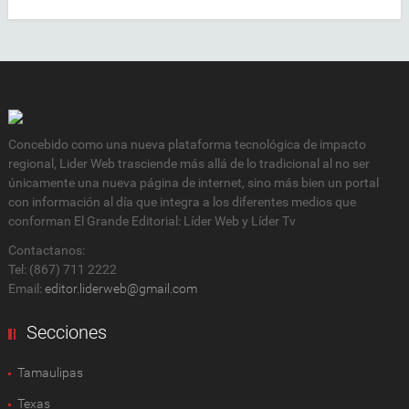
Concebido como una nueva plataforma tecnológica de impacto
regional, Lider Web trasciende más allá de lo tradicional al no ser
únicamente una nueva página de internet, sino más bien un portal
con información al día que integra a los diferentes medios que
conforman El Grande Editorial: Líder Web y Líder Tv
Contactanos:
Tel: (867) 711 2222
Email:
editor.liderweb@gmail.com
Secciones
Tamaulipas
Texas