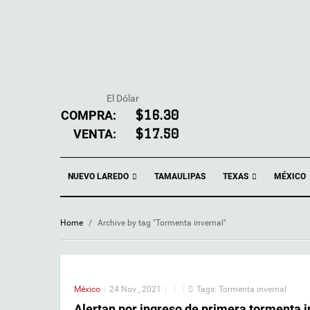
El Dólar
COMPRA:
$16.30
VENTA:
$17.50
NUEVO LAREDO
TEXAS
TAMAULIPAS
MÉXICO
Home
/
Archive by tag "Tormenta invernal"
México
|
24 Nov , 2021
|
|
|
Tags:
Tormenta invernal
Alertan por ingreso de primera tormenta i