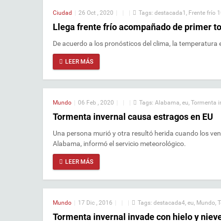
Ciudad
|
26 Oct , 2020
|
|
|
Tags:
destacada1
,
Frente frío 
Llega frente frío acompañado de primer t
De acuerdo a los pronósticos del clima, la temperatura
LEER MÁS
Mundo
|
06 Feb , 2020
|
|
|
Tags:
Alabama
,
eu
,
Tormenta i
Tormenta invernal causa estragos en EU
Una persona murió y otra resultó herida cuando los ven
Alabama, informó el servicio meteorológico.
LEER MÁS
Mundo
|
17 Dic , 2016
|
|
|
Tags:
destacada4
,
eu
,
Mundo
,
T
Tormenta invernal invade con hielo y niev