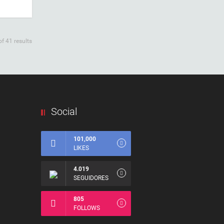
f 41 results
Social
101,000
LIKES
4.019
SEGUIDORES
805
FOLLOWS