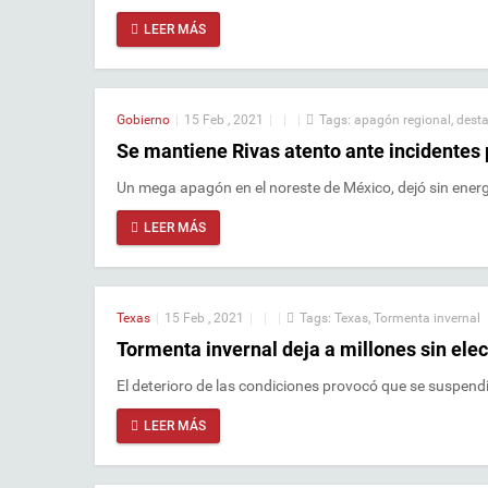
LEER MÁS
Gobierno
|
15 Feb , 2021
|
|
|
Tags:
apagón regional
,
dest
Se mantiene Rivas atento ante incidentes
Un mega apagón en el noreste de México, dejó sin ener
LEER MÁS
Texas
|
15 Feb , 2021
|
|
|
Tags:
Texas
,
Tormenta invernal
Tormenta invernal deja a millones sin elec
El deterioro de las condiciones provocó que se suspend
LEER MÁS