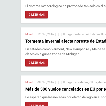
El sistema meteorológico ha provocado tan solo en el 
LEER MÁS
Mundo
|
12 Dic , 2016
|
|
|
Tags:
destacada4
,
Estados Uni
Tormenta invernal afecta noreste de Esta
En estados como Vermont, New Hampshire y Maine se es
clases en algunas zonas de Michigan
LEER MÁS
Mundo
|
08 Dic , 2016
|
|
|
Tags:
cancelados
,
Clima
,
desta
Más de 300 vuelos cancelados en EU por 
Se esperan que las nevadas por efecto de lago en el nor
LEER MÁS