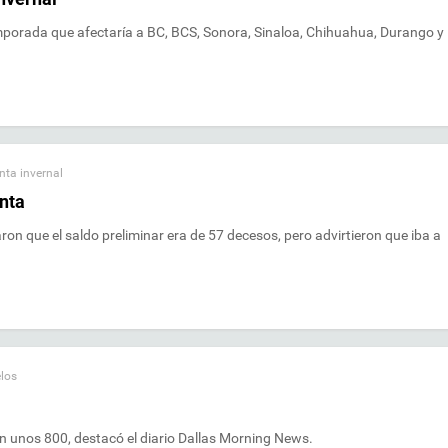
emporada que afectaría a BC, BCS, Sonora, Sinaloa, Chihuahua, Durango y
ta invernal
nta
on que el saldo preliminar era de 57 decesos, pero advirtieron que iba a
los
on unos 800, destacó el diario Dallas Morning News.