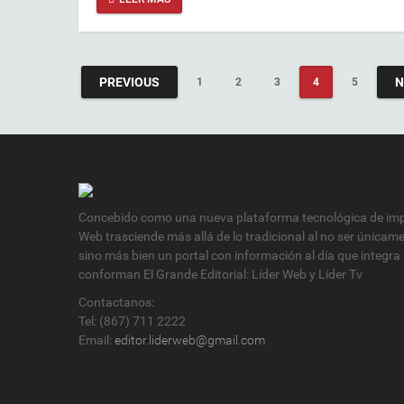
PREVIOUS
N
1
2
3
4
5
Concebido como una nueva plataforma tecnológica de impa
Web trasciende más allá de lo tradicional al no ser únicam
sino más bien un portal con información al día que integra
conforman El Grande Editorial: Líder Web y Líder Tv
Contactanos:
Tel: (867) 711 2222
Email:
editor.liderweb@gmail.com