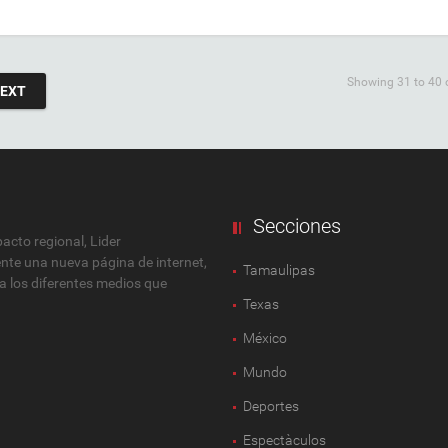
Showing 31 to 40 o
EXT
Secciones
cto regional, Lider
ente una nueva página de internet,
Tamaulipas
 a los diferentes medios que
Texas
México
Mundo
Deportes
Espectàculos