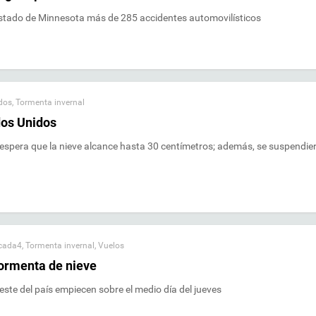
estado de Minnesota más de 285 accidentes automovilísticos
dos
,
Tormenta invernal
dos Unidos
pera que la nieve alcance hasta 30 centímetros; además, se suspendier
cada4
,
Tormenta invernal
,
Vuelos
tormenta de nieve
este del país empiecen sobre el medio día del jueves