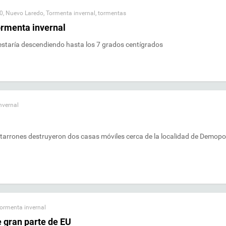
10
,
Nuevo Laredo
,
Tormenta invernal
,
tormentas
ormenta invernal
 estaría descendiendo hasta los 7 grados centígrados
nvernal
tarrones destruyeron dos casas móviles cerca de la localidad de Demopol
ormenta invernal
e gran parte de EU