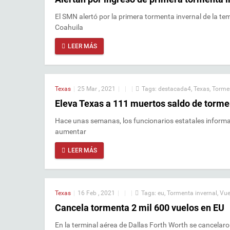
El SMN alertó por la primera tormenta invernal de la t
Coahuila
LEER MÁS
Texas
|
25 Mar , 2021
|
|
|
Tags:
destacada4
,
Texas
,
Tormen
Eleva Texas a 111 muertos saldo de torme
Hace unas semanas, los funcionarios estatales informar
aumentar
LEER MÁS
Texas
|
16 Feb , 2021
|
|
|
Tags:
eu
,
Tormenta invernal
,
Vue
Cancela tormenta 2 mil 600 vuelos en EU
En la terminal aérea de Dallas Forth Worth se cancelar