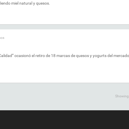
diendo miel natural y quesos.
sos
 Calidad” ocasionó el retiro de 18 marcas de quesos y yogurts del mercado
Showing a