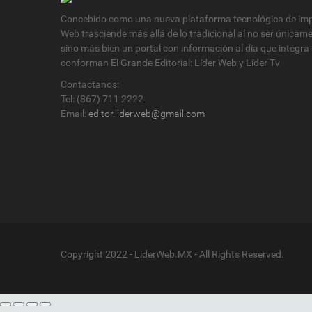
Concebido como una nueva plataforma tecnológica de impa
Web trasciende más allá de lo tradicional al no ser únicam
sino más bien un portal con información al día que integra
conforman El Grande Editorial: Líder Web y Líder Tv
Contactanos:
Tel: (867) 711 2222
Email:
editor.liderweb@gmail.com
Copyright 2022 - LiderWeb.MX - All Rights Reserved.