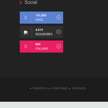
Social
101,000
LIKES
4.019
SEGUIDORES
805
FOLLOWS
Directorio
Aviso legal
Contacto