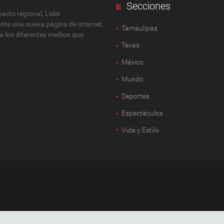
Secciones
cto regional, Lider
ente una nueva página de internet,
Tamaulipas
 a los diferentes medios que
Texas
México
Mundo
Deportes
Espectàculos
Vida y Estilo