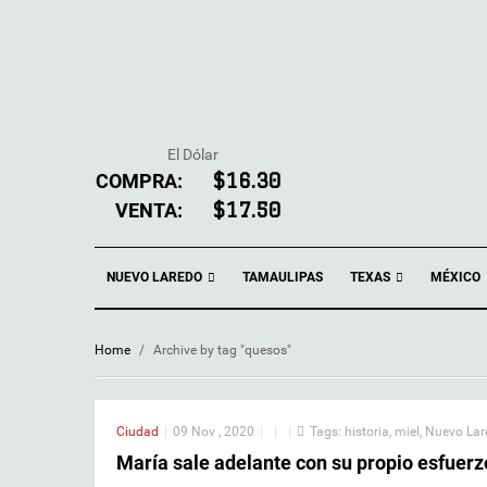
El Dólar
COMPRA:
$16.30
VENTA:
$17.50
NUEVO LAREDO
TEXAS
TAMAULIPAS
MÉXICO
Home
/
Archive by tag "quesos"
Ciudad
|
09 Nov , 2020
|
|
|
Tags:
historia
,
miel
,
Nuevo Lar
María sale adelante con su propio esfuerz