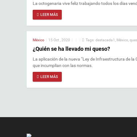
La octogenaria vive feliz trabajando todos los días ven
LEER MÁS
México
|
15 Oct , 2020
|
|
|
Tags:
destacada1
,
México
,
que
¿Quién se ha llevado mi queso?
La aplicación de la nueva “Ley de Infraestructura de la
que incumplían con las normas.
LEER MÁS