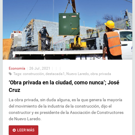
Economía
|
26 Jul , 2021
|
|
|
Tags:
construcción
,
destacada1
,
Nuevo Laredo
,
obra privada
‘Obra privada en la ciudad, como nunca’; José
Cruz
La obra privada, sin duda alguna, es la que genera la mayoría
del movimiento de la industria de la construcción, dijo el
constructor y ex presidente de la Asociación de Constructores
de Nuevo Laredo.
LEER MÁS