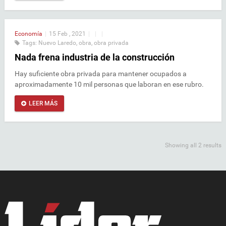
Economía
|
15 Feb , 2021
|
|
|
Tags:
Nuevo Laredo
,
obra
,
obra privada
Nada frena industria de la construcción
Hay suficiente obra privada para mantener ocupados a
aproximadamente 10 mil personas que laboran en ese rubro.
LEER MÁS
Showing all 2 results