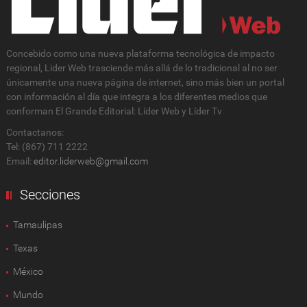
Concebido como una nueva plataforma tecnológica de impacto
regional, Lider Web trasciende más allá de lo tradicional al no ser
únicamente una nueva página de internet, sino más bien un portal
con información al día que integra a los diferentes medios que
conforman El Grande Editorial: Líder Web y Líder Tv
Contactanos:
Tel: (867) 711 2222
Email:
editor.liderweb@gmail.com
Secciones
Tamaulipas
Texas
México
Mundo