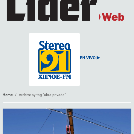
EN VIVO
Home
/
Archive by tag "obra privada"