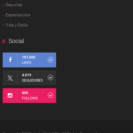
Deportes
Espectàculos
Vida y Estilo
Social
101,000
LIKES
4.019
SEGUIDORES
805
FOLLOWS