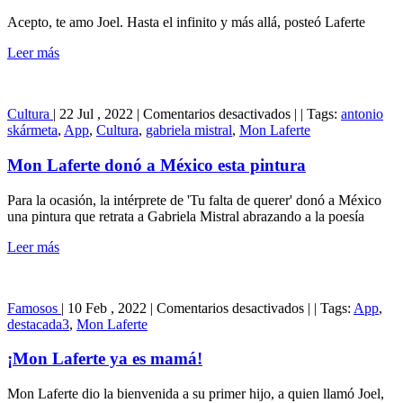
Acepto, te amo Joel. Hasta el infinito y más allá, posteó Laferte
Leer más
en
Cultura
|
22 Jul , 2022
|
Comentarios desactivados
|
|
Tags:
antonio
Mon
skármeta
,
App
,
Cultura
,
gabriela mistral
,
Mon Laferte
Laferte
donó
Mon Laferte donó a México esta pintura
a
México
Para la ocasión, la intérprete de 'Tu falta de querer' donó a México
esta
una pintura que retrata a Gabriela Mistral abrazando a la poesía
pintura
Leer más
en
Famosos
|
10 Feb , 2022
|
Comentarios desactivados
|
|
Tags:
App
,
¡Mon
destacada3
,
Mon Laferte
Laferte
ya
¡Mon Laferte ya es mamá!
es
mamá!
Mon Laferte dio la bienvenida a su primer hijo, a quien llamó Joel,