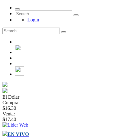
Login
El Dólar
Compra:
$16.30
Venta:
$17.40
EN VIVO