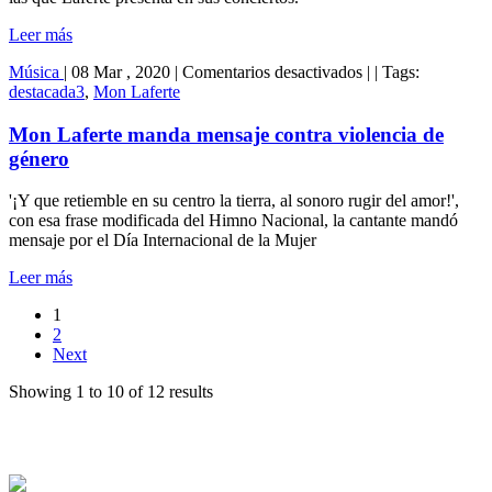
arte
Leer más
en
Música
|
08 Mar , 2020
|
Comentarios desactivados
|
|
Tags:
Mon
destacada3
,
Mon Laferte
Laferte
manda
Mon Laferte manda mensaje contra violencia de
mensaje
género
contra
violencia
'¡Y que retiemble en su centro la tierra, al sonoro rugir del amor!',
de
con esa frase modificada del Himno Nacional, la cantante mandó
género
mensaje por el Día Internacional de la Mujer
Leer más
1
2
Next
Showing 1 to 10 of 12 results