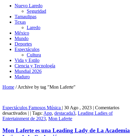
Nuevo Laredo
Seguridad
Tamaulipas
Texas
Laredo
México
Mundo
Deportes
Espectáculos
Cultura
Vida y Estilo
Ciencia y Tecnología
Mundial 2026
Maduro
Home
/
Archive by tag "Mon Laferte"
Espectáculos
Famosos
Música
|
30 Ago , 2023
|
Comentarios
en
desactivados
|
|
Tags:
App
,
destacada3
,
Leading Ladies of
Mon
Entertainment de 2023
,
Mon Laferte
Laferte
es
Mon Laferte es una Leading Lady de La Academia
una