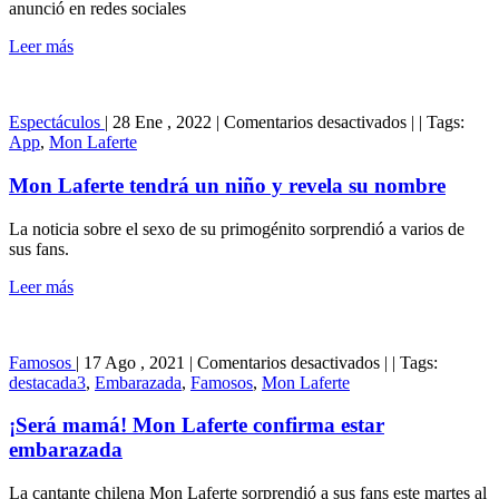
anunció en redes sociales
Leer más
en
Espectáculos
|
28 Ene , 2022
|
Comentarios desactivados
|
|
Tags:
Mon
App
,
Mon Laferte
Laferte
tendrá
Mon Laferte tendrá un niño y revela su nombre
un
niño
La noticia sobre el sexo de su primogénito sorprendió a varios de
y
sus fans.
revela
su
Leer más
nombre
en
Famosos
|
17 Ago , 2021
|
Comentarios desactivados
|
|
Tags:
¡Será
destacada3
,
Embarazada
,
Famosos
,
Mon Laferte
mamá!
Mon
¡Será mamá! Mon Laferte confirma estar
Laferte
embarazada
confirma
estar
La cantante chilena Mon Laferte sorprendió a sus fans este martes al