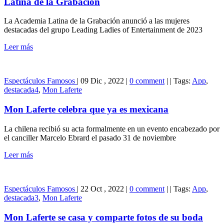
Latina de la Grabación
Leading
Lady
La Academia Latina de la Grabación anunció a las mujeres
de
destacadas del grupo Leading Ladies of Entertainment de 2023
La
Academia
Leer más
Latina
de
la
Grabación
Espectáculos
Famosos
|
09 Dic , 2022
|
0 comment
|
|
Tags:
App
,
destacada4
,
Mon Laferte
Mon Laferte celebra que ya es mexicana
La chilena recibió su acta formalmente en un evento encabezado por
el canciller Marcelo Ebrard el pasado 31 de noviembre
Leer más
Espectáculos
Famosos
|
22 Oct , 2022
|
0 comment
|
|
Tags:
App
,
destacada3
,
Mon Laferte
Mon Laferte se casa y comparte fotos de su boda