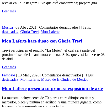
embarazada
revelar en un Instagram Live que está embarazada; prepara gira
Leer más
en
Música
|
08 Abr , 2021
|
Comentarios desactivados
|
|
Tags:
Mon
destacada4
,
Gloria Trevi
,
Mon Laferte
Laferte
hace
Mon Laferte hace dueto con Gloria Trevi
dueto
con
Trevi participa en el sencillo "La Mujer", el cual será parte del
Gloria
próximo disco de la cantautora chilena, 'Seis', que verá la luz este 08
Trevi
de abril.
Leer más
en
Famosos
|
13 Mar , 2020
|
Comentarios desactivados
|
|
Tags:
Mon
destacada3
,
Mon Laferte
,
Museo de la Ciudad de México
Laferte
presenta
Mon Laferte presenta su primera exposición de arte
su
primera
La muestra incluye cerca de 70 piezas entre dibujos en tinta y
exposición
marcador, óleos y pintura en acrílico, y una muñeca gigante, como
de
las que Laferte presenta en sus conciertos.