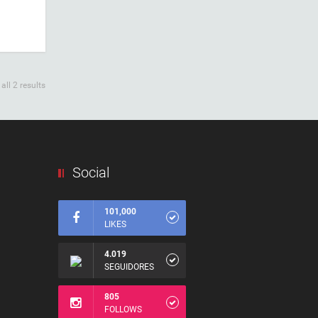
ll 2 results
Social
101,000
LIKES
4.019
SEGUIDORES
805
FOLLOWS