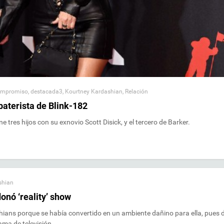
mpromiso
,
destacada3
,
Kourtney Kardashian
,
Relación
aterista de Blink-182
 tres hijos con su exnovio Scott Disick, y el tercero de Barker.
shian
onó ‘reality’ show
ians porque se había convertido en un ambiente dañino para ella, pues d
ma de televisión.