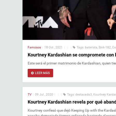
Famosos
|
18 Oct , 2021
|
|
|
Tags:
baterista
,
Bink-182
,
Co
Kourtney Kardashian se compromete con b
Este será el primer matrimonio de Kardashian, quien tiene
LEER MÁS
TV
|
09 Jul , 2020
|
|
|
Tags:
destacada3
,
Kourtney Karda
Kourtney Kardashian revela por qué aband
Kourtney confesó que dejó Keeping Up with the Kardash
pasaba demasiado tiempo enfocada haciendo el progra