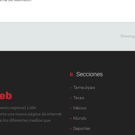
Showing a
Secciones
Tamaulipas
Texas
cto regional, Lider
México
ente una nueva página de internet,
Mundo
 a los diferentes medios que
Deportes