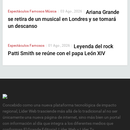
Ariana Grande
Espectáculos
Famosos
Música
|
03 Ago , 2026
|
se retira de un musical en Londres y se tomará
un descanso
Leyenda del rock
Espectáculos
Famosos
|
01 Ago , 2026
|
Patti Smith se reúne con el papa León XIV
Concebido como una nueva plataforma tecnológica de impacto
regional, Lider Web trasciende más allá de lo tradicional al no ser
únicamente una nueva página de internet, sino más bien un portal
con información al día que integra a los diferentes medios que
conforman El Grande Editorial: Líder Web y Líder Tv