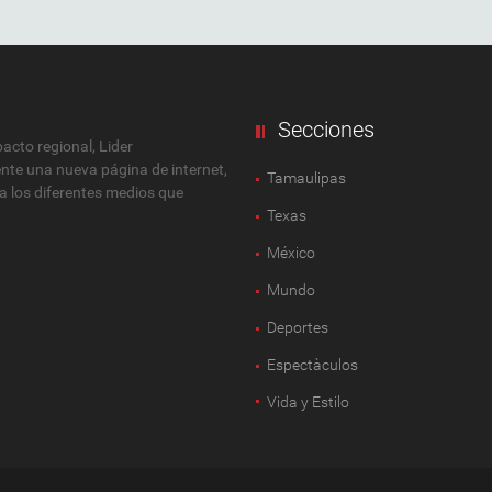
Secciones
cto regional, Lider
ente una nueva página de internet,
Tamaulipas
 a los diferentes medios que
Texas
México
Mundo
Deportes
Espectàculos
Vida y Estilo