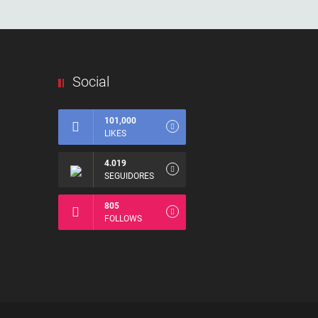
Social
101,000
LIKES
4.019
SEGUIDORES
805
FOLLOWS