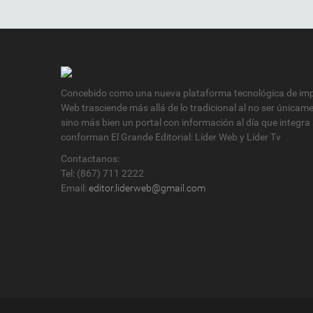
Concebido como una nueva plataforma tecnológica de impa
Web trasciende más allá de lo tradicional al no ser únicam
sino más bien un portal con información al día que integra
conforman El Grande Editorial: Líder Web y Líder Tv
Contactanos:
Tel: (867) 711 2222
Email:
editor.liderweb@gmail.com