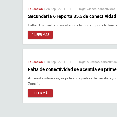
Educación
|
25 Sep , 2021
|
|
|
Tags:
Clases
,
conectividad
,
Secundaria 6 reporta 85% de conectividad
Faltan los que habitan al sur de la ciudad, por ello han 
LEER MÁS
Educación
|
18 Sep , 2021
|
|
|
Tags:
alumnos
,
conectivid
Falta de conectividad se acentúa en prim
Ante esta situación, se pide a los padres de familia ayu
Zona 1.
LEER MÁS