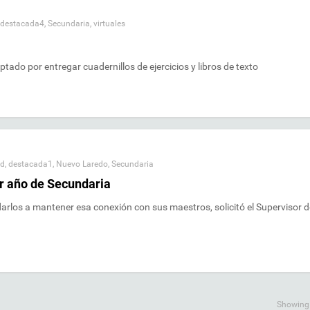
destacada4
,
Secundaria
,
virtuales
optado por entregar cuadernillos de ejercicios y libros de texto
ad
,
destacada1
,
Nuevo Laredo
,
Secundaria
er año de Secundaria
darlos a mantener esa conexión con sus maestros, solicitó el Supervisor d
Showing a