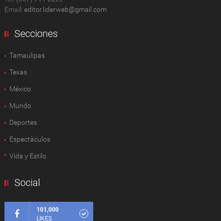
Email:
editor.liderweb@gmail.com
Secciones
Tamaulipas
Texas
México
Mundo
Deportes
Espectàculos
Vida y Estilo
Social
101,000
LIKES