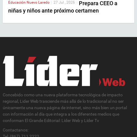
Prepara CEEO a
Educación
Nuevo Laredo
|
27 Jul , 2026
|
niñas y niños ante próximo certamen
Concebido como una nueva plataforma tecnológica de impacto
regional, Lider Web trasciende más allá de lo tradicional al no ser
únicamente una nueva página de internet, sino más bien un portal
con información al día que integra a los diferentes medios que
conforman El Grande Editorial: Líder Web y Líder Tv
Contactanos:
Tel: (867) 711 2222