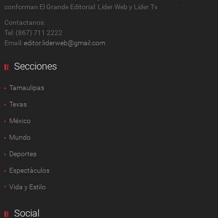
conforman El Grande Editorial: Líder Web y Líder Tv
Contactanos:
Tel: (867) 711 2222
Email:
editor.liderweb@gmail.com
Secciones
Tamaulipas
Texas
México
Mundo
Deportes
Espectàculos
Vida y Estilo
Social