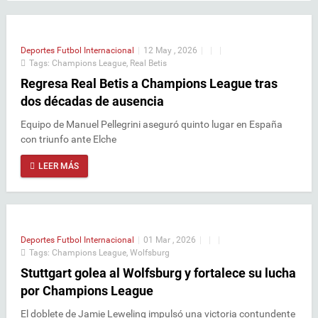
Deportes
Futbol Internacional
|
12 May , 2026
|
|
|
Tags:
Champions League
,
Real Betis
Regresa Real Betis a Champions League tras
dos décadas de ausencia
Equipo de Manuel Pellegrini aseguró quinto lugar en España
con triunfo ante Elche
LEER MÁS
Deportes
Futbol Internacional
|
01 Mar , 2026
|
|
|
Tags:
Champions League
,
Wolfsburg
Stuttgart golea al Wolfsburg y fortalece su lucha
por Champions League
El doblete de Jamie Leweling impulsó una victoria contundente