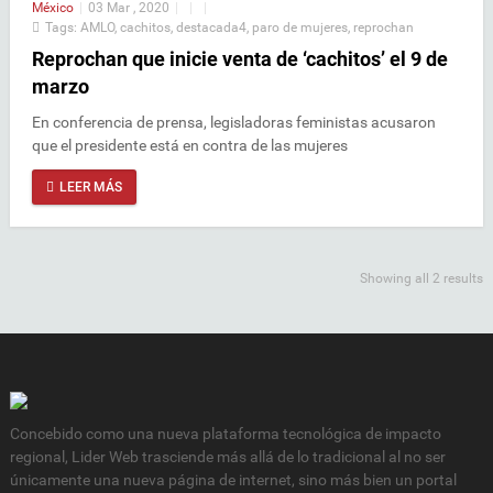
México
|
03 Mar , 2020
|
|
|
Tags:
AMLO
,
cachitos
,
destacada4
,
paro de mujeres
,
reprochan
Reprochan que inicie venta de ‘cachitos’ el 9 de
marzo
En conferencia de prensa, legisladoras feministas acusaron
que el presidente está en contra de las mujeres
LEER MÁS
Showing all 2 results
Concebido como una nueva plataforma tecnológica de impacto
regional, Lider Web trasciende más allá de lo tradicional al no ser
únicamente una nueva página de internet, sino más bien un portal