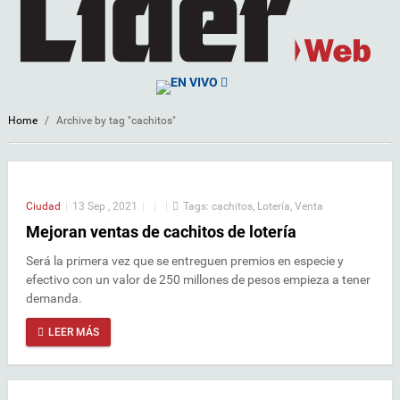
EN VIVO
Home
/
Archive by tag "cachitos"
Ciudad
|
13 Sep , 2021
|
|
|
Tags:
cachitos
,
Lotería
,
Venta
Mejoran ventas de cachitos de lotería
Será la primera vez que se entreguen premios en especie y
efectivo con un valor de 250 millones de pesos empieza a tener
demanda.
LEER MÁS