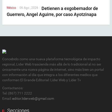
Detienen a exgobernador de
México
|
06 Ago , 2026
|
Guerrero, Angel Aguirre, por caso Ayotzinapa
Concebido como una nueva plataforma tecnológica de impacto
regional, Lider Web trasciende más allá de lo tradicional al no ser
únicamente una nueva página de internet, sino más bien un portal
con información al día que integra a los diferentes medios que
conforman El Grande Editorial: Líder Web y Líder Tv
Contactanos:
Tel: (867) 711 2222
Email:
editor.liderweb@gmail.com
Secciones