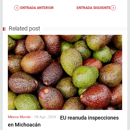
ENTRADA ANTERIOR
ENTRADA SIGUIENTE
Related post
EU reanuda inspecciones
México
Mundo
|
08 Ago , 2026
|
en Michoacán