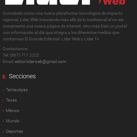
Concebido como una nueva plataforma tecnológica de impacto
regional, Lider Web trasciende más allá de lo tradicional al no ser
únicamente una nueva página de internet, sino más bien un portal
con información al día que integra a los diferentes medios que
conforman El Grande Editorial: Líder Web y Líder Tv
Contactanos:
Tel: (867) 711 2222
Email:
editor.liderweb@gmail.com
Secciones
Tamaulipas
Texas
México
Mundo
Deportes