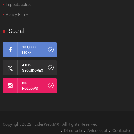
Espectàculos
Vida y Estilo
Social
101,000
LIKES
4.019
SEGUIDORES
805
FOLLOWS
Copyright 2022 - LiderWeb.MX - All Rights Reserved.
Directorio
Aviso legal
Contacto