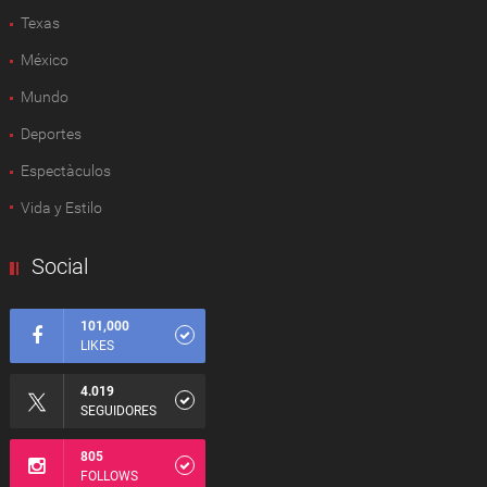
Texas
México
Mundo
Deportes
Espectàculos
Vida y Estilo
Social
101,000
LIKES
4.019
SEGUIDORES
805
FOLLOWS