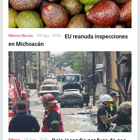
EU reanuda inspecciones
México
Mundo
|
08 Ago , 2026
|
en Michoacán
México
|
06 Ago , 2026
|