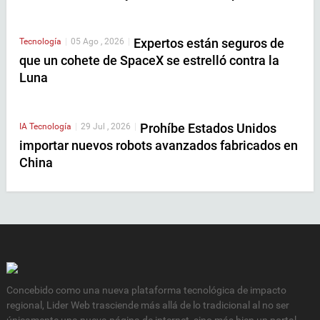
Expertos están seguros de
Tecnología
|
05 Ago , 2026
|
que un cohete de SpaceX se estrelló contra la
Luna
Prohíbe Estados Unidos
IA
Tecnología
|
29 Jul , 2026
|
importar nuevos robots avanzados fabricados en
China
Concebido como una nueva plataforma tecnológica de impacto
regional, Lider Web trasciende más allá de lo tradicional al no ser
únicamente una nueva página de internet, sino más bien un portal