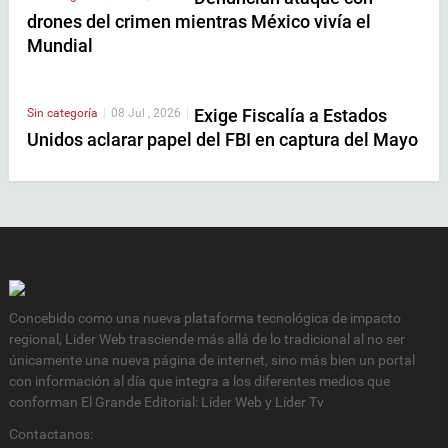
drones del crimen mientras México vivía el
Mundial
Exige Fiscalía a Estados
Sin categoría
|
08 Jul , 2026
|
Unidos aclarar papel del FBI en captura del Mayo
Concebido como una nueva plataforma tecnológica de impacto
regional, Lider Web trasciende más allá de lo tradicional al no ser
únicamente una nueva página de internet, sino más bien un portal
con información al día que integra a los diferentes medios que
conforman El Grande Editorial: Líder Web y Líder Tv
Contactanos: