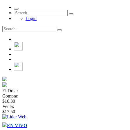
Login
El Dólar
Compra:
$16.30
Venta:
$17.50
EN VIVO