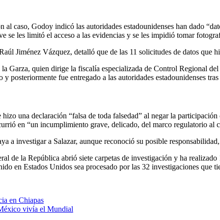
 al caso, Godoy indicó las autoridades estadounidenses han dado “datos
se les limitó el acceso a las evidencias y se les impidió tomar fotograf
 Raúl Jiménez Vázquez, detalló que de las 11 solicitudes de datos que hi
Garza, quien dirige la fiscalía especializada de Control Regional del M
posteriormente fue entregado a las autoridades estadounidenses tras 
hizo una declaración “falsa de toda falsedad” al negar la participació
currió en “un incumplimiento grave, delicado, del marco regulatorio al
ya a investigar a Salazar, aunque reconoció su posible responsabilidad
al de la República abrió siete carpetas de investigación y ha realizado
tenido en Estados Unidos sea procesado por las 32 investigaciones que t
cia en Chiapas
México vivía el Mundial