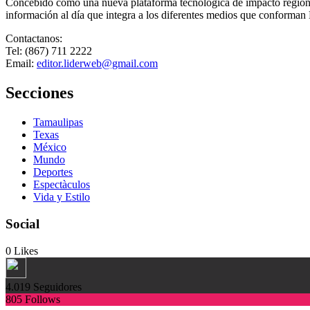
Concebido como una nueva plataforma tecnológica de impacto regional,
información al día que integra a los diferentes medios que conforman
Contactanos:
Tel: (867) 711 2222
Email:
editor.liderweb@gmail.com
Secciones
Tamaulipas
Texas
México
Mundo
Deportes
Espectàculos
Vida y Estilo
Social
0
Likes
4.019
Seguidores
805
Follows