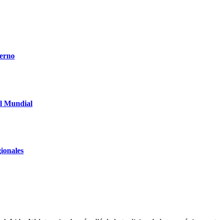
derno
el Mundial
ionales