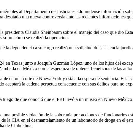
miércoles al Departamento de Justicia estadounidense información sobre
desatado una nueva controversia ante las recientes informaciones que a
ana la presidenta Claudia Sheinbaum sobre el manejo del caso que dio E
s sobre cómo se realizó la operación.
 la dependencia a su cargo realizó una solicitud de “asistencia jurídic
l 2024 en Texas junto a Joaquín Guzmán López, uno de los hijos del e
 Zambada en México con la esperanza de obtener beneficios de las auto
ble en una corte de Nueva York y está a la espera de sentencia. Esta s
o aceptará la cadena perpetua consecuente con sus delitos para no expon
a luego de que conoció que el FBI llevó a un museo en Nuevo México 
una posible violación de la soberanía por acciones de funcionarios esta
es de la CIA en el desmantelamiento de un laboratorio de droga en el es
alía de Chihuahua.