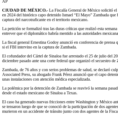
AP
CIUDAD DE MÉXICO.-
La Fiscalía General de México solicitó el 
en 2024 del histórico capo detenido Ismael “El Mayo” Zambada que ha 
captura del narcotraficante en el territorio mexicano.
La petición se formalizó tras las duras críticas que realizó esta sem
entrever que el diplomático habría mentido a las autoridades mexicana
La fiscal general Ernestina Godoy anunció en conferencia de prensa que
si el FBI intervino en la captura de Zambada.
El cofundador del Cártel de Sinaloa fue arrestado el 25 de julio de
diciembre pasado ante una corte federal que organizó el secuestro de
Zambada, de 76 años y con serios problemas de salud, se declaró culpa
Associated Press, su abogado Frank Pérez anunció que el capo detenid
unas instalaciones con atención médica especializada.
La polémica por la detención de Zambada se reavivó la semana pasad
desde el estado mexicano de Sinaloa a Texas.
El caso ha generado nuevas fricciones entre Washington y México ante 
se tensaron luego de que se conoció de la participación de dos agent
murieron en un accidente de tránsito junto con dos agentes de la Fisc