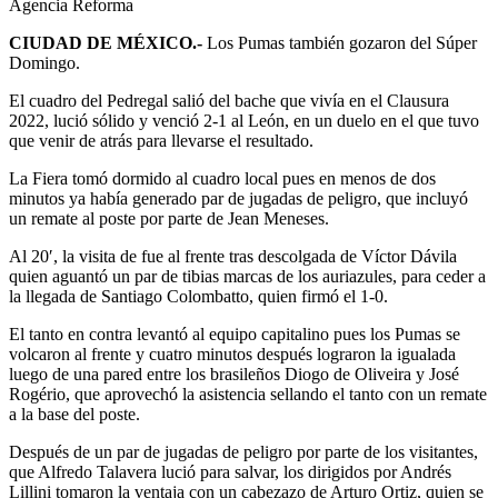
Agencia Reforma
CIUDAD DE MÉXICO.-
Los Pumas también gozaron del Súper
Domingo.
El cuadro del Pedregal salió del bache que vivía en el Clausura
2022, lució sólido y venció 2-1 al León, en un duelo en el que tuvo
que venir de atrás para llevarse el resultado.
La Fiera tomó dormido al cuadro local pues en menos de dos
minutos ya había generado par de jugadas de peligro, que incluyó
un remate al poste por parte de Jean Meneses.
Al 20′, la visita de fue al frente tras descolgada de Víctor Dávila
quien aguantó un par de tibias marcas de los auriazules, para ceder a
la llegada de Santiago Colombatto, quien firmó el 1-0.
El tanto en contra levantó al equipo capitalino pues los Pumas se
volcaron al frente y cuatro minutos después lograron la igualada
luego de una pared entre los brasileños Diogo de Oliveira y José
Rogério, que aprovechó la asistencia sellando el tanto con un remate
a la base del poste.
Después de un par de jugadas de peligro por parte de los visitantes,
que Alfredo Talavera lució para salvar, los dirigidos por Andrés
Lillini tomaron la ventaja con un cabezazo de Arturo Ortiz, quien se