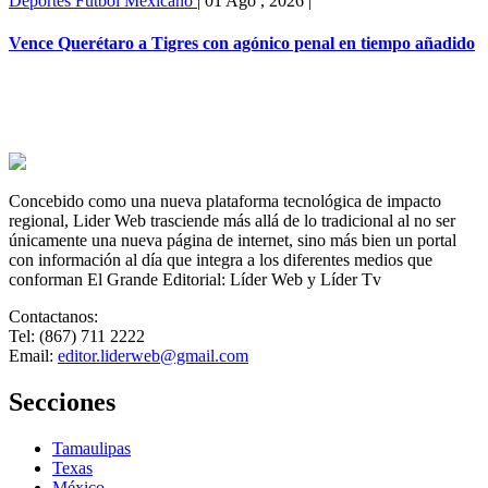
Deportes
Futbol Mexicano
|
01 Ago , 2026
|
Vence Querétaro a Tigres con agónico penal en tiempo añadido
Concebido como una nueva plataforma tecnológica de impacto
regional, Lider Web trasciende más allá de lo tradicional al no ser
únicamente una nueva página de internet, sino más bien un portal
con información al día que integra a los diferentes medios que
conforman El Grande Editorial: Líder Web y Líder Tv
Contactanos:
Tel: (867) 711 2222
Email:
editor.liderweb@gmail.com
Secciones
Tamaulipas
Texas
México