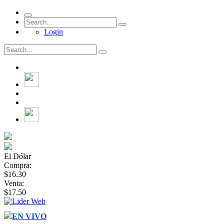
Login
El Dólar
Compra:
$16.30
Venta:
$17.50
EN VIVO