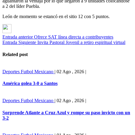
aguantaron la ventaja por lo que llegaron a 9 unidades colocándose
a 2 del líder Puebla.
León de momento se estancó en el sitio 12 con 5 puntos.
Entrada anterior
Ofrece SAT línea directa a contribuyentes
Entrada Siguiente
Invita Pastoral Jovenil a retiro espiritual virtual
Related post
Deportes
Futbol Mexicano
|
02 Ago , 2026
|
América golea 3-0 a Santos
Deportes
Futbol Mexicano
|
02 Ago , 2026
|
Sorprende Atlante a Cruz Azul y rompe su paso invicto con un
3-2