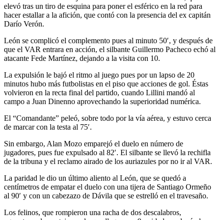
elevó tras un tiro de esquina para poner el esférico en la red para
hacer estallar a la afición, que contó con la presencia del ex capitán
Darío Verón.
León se complicó el complemento pues al minuto 50′, y después de
que el VAR entrara en acción, el silbante Guillermo Pacheco echó al
atacante Fede Martínez, dejando a la visita con 10.
La expulsión le bajó el ritmo al juego pues por un lapso de 20
minutos hubo más futbolistas en el piso que acciones de gol. Éstas
volvieron en la recta final del partido, cuando Lillini mandó al
campo a Juan Dinenno aprovechando la superioridad numérica.
El “Comandante” peleó, sobre todo por la vía aérea, y estuvo cerca
de marcar con la testa al 75′.
Sin embargo, Alan Mozo emparejó el duelo en número de
jugadores, pues fue expulsado al 82′. El silbante se llevó la rechifla
de la tribuna y el reclamo airado de los auriazules por no ir al VAR.
La paridad le dio un último aliento al León, que se quedó a
centímetros de empatar el duelo con una tijera de Santiago Ormeño
al 90′ y con un cabezazo de Dávila que se estrelló en el travesaño.
Los felinos, que rompieron una racha de dos descalabros,