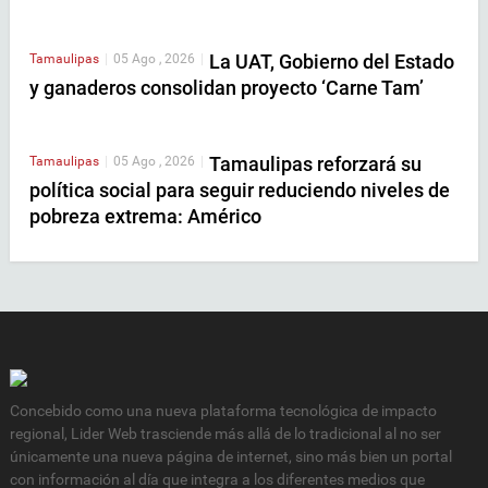
La UAT, Gobierno del Estado
Tamaulipas
|
05 Ago , 2026
|
y ganaderos consolidan proyecto ‘Carne Tam’
Tamaulipas reforzará su
Tamaulipas
|
05 Ago , 2026
|
política social para seguir reduciendo niveles de
pobreza extrema: Américo
Concebido como una nueva plataforma tecnológica de impacto
regional, Lider Web trasciende más allá de lo tradicional al no ser
únicamente una nueva página de internet, sino más bien un portal
con información al día que integra a los diferentes medios que