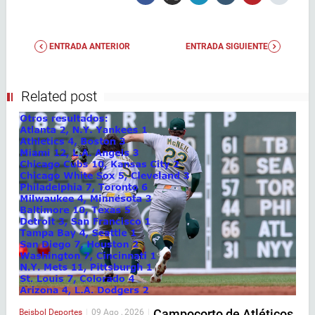
ENTRADA ANTERIOR
ENTRADA SIGUIENTE
Related post
Campocorto de Atléticos
Beisbol
Deportes
|
09 Ago , 2026
|