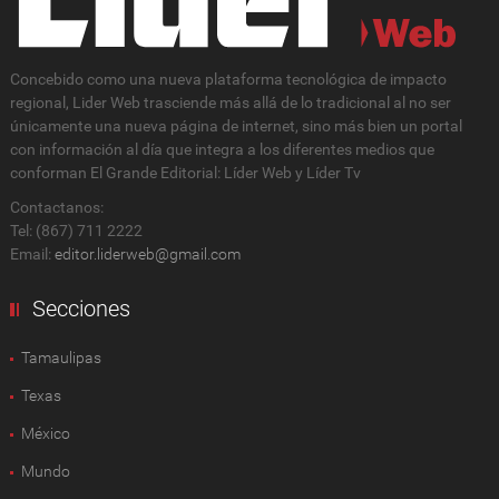
Concebido como una nueva plataforma tecnológica de impacto
regional, Lider Web trasciende más allá de lo tradicional al no ser
únicamente una nueva página de internet, sino más bien un portal
con información al día que integra a los diferentes medios que
conforman El Grande Editorial: Líder Web y Líder Tv
Contactanos:
Tel: (867) 711 2222
Email:
editor.liderweb@gmail.com
Secciones
Tamaulipas
Texas
México
Mundo