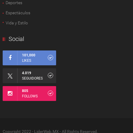
Deportes
Espectàculos
Vida y Estilo
Social
101,000
LIKES
4.019
SEGUIDORES
805
FOLLOWS
Copyright 2022 - LiderWeb.MX - All Rights Reserved.