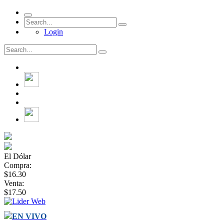
Login
El Dólar
Compra:
$16.30
Venta:
$17.50
EN VIVO