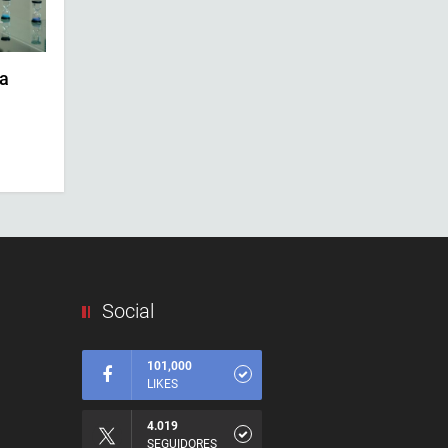
a
Social
101,000
LIKES
4.019
SEGUIDORES