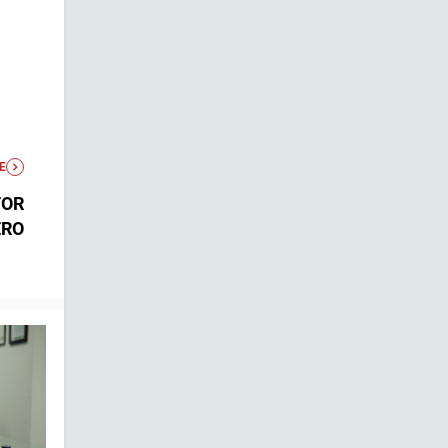
E
TOR
ERO