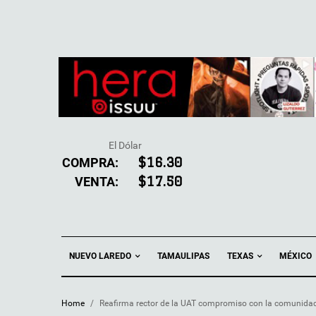
El Dólar
COMPRA:
$16.30
VENTA:
$17.50
NUEVO LAREDO
TEXAS
TAMAULIPAS
MÉXICO
Home
/
Reafirma rector de la UAT compromiso con la comunidad