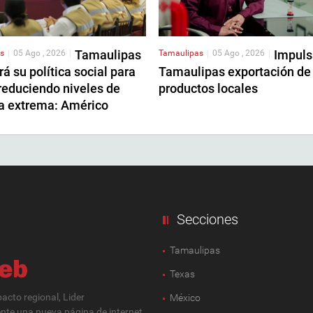
Tamaulipas
Impuls
s
|
05 Ago , 2026
|
Tamaulipas
|
05 Ago , 2026
|
rá su política social para
Tamaulipas exportación de
reduciendo niveles de
productos locales
a extrema: Américo
Secciones
Tamaulipas
Texas
cto regional, Lider
México
ente una nueva página de internet,