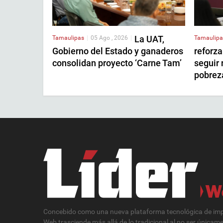
La UAT,
Tamaulipas
|
05 Ago , 2026
|
Tamaulipa
Gobierno del Estado y ganaderos
reforza
consolidan proyecto ‘Carne Tam’
seguir 
pobrez
Concebido como una nueva plataforma tecnológica de impa
Web trasciende más allá de lo tradicional al no ser únicam