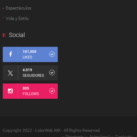
Espectàculos
Vida y Estilo
Social
101,000
LIKES
4.019
SEGUIDORES
805
FOLLOWS
Copyright 2022 - LiderWeb.MX - All Rights Reserved.
Directorio
Aviso legal
Contacto