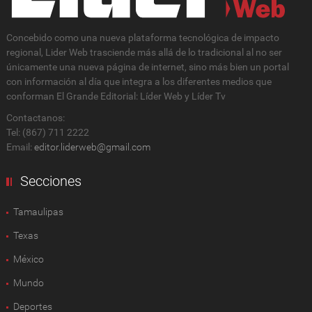
Concebido como una nueva plataforma tecnológica de impacto
regional, Lider Web trasciende más allá de lo tradicional al no ser
únicamente una nueva página de internet, sino más bien un portal
con información al día que integra a los diferentes medios que
conforman El Grande Editorial: Líder Web y Líder Tv
Contactanos:
Tel: (867) 711 2222
Email:
editor.liderweb@gmail.com
Secciones
Tamaulipas
Texas
México
Mundo
Deportes