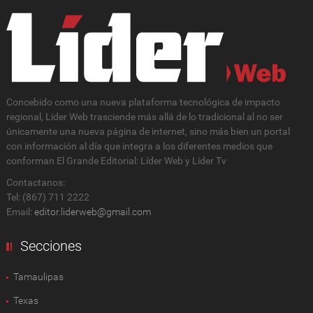
Concebido como una nueva plataforma tecnológica de impacto
regional, Lider Web trasciende más allá de lo tradicional al no ser
únicamente una nueva página de internet, sino más bien un portal
con información al día que integra a los diferentes medios que
conforman El Grande Editorial: Líder Web y Líder Tv
Contactanos:
Tel: (867) 711 2222
Email:
editor.liderweb@gmail.com
Secciones
Tamaulipas
Texas