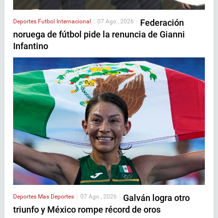
Federación
Deportes
Futbol Internacional
|
07 Ago , 2026
|
noruega de fútbol pide la renuncia de Gianni
Infantino
Galván logra otro
Deportes
Mas Deportes
|
07 Ago , 2026
|
triunfo y México rompe récord de oros