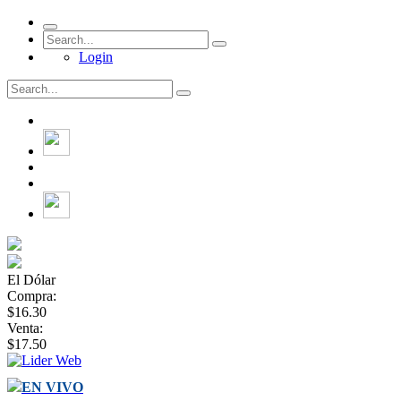
Login
El Dólar
Compra:
$16.30
Venta:
$17.50
EN VIVO