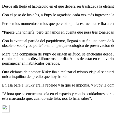
Desde allí llegó el habitáculo en el que deberá ser trasladada la ele
Con el paso de los días, a Pupy le agradaba cada vez más ingresar a l
Pero en los momentos en los que percibía que la estructura se iba a c
“Parece una tontería, pero tengamos en cuenta que pesa tres toneladas 
Con la eventual partida del paquidermo, llegará a su fin una parte de 
obsoleto zoológico porteño en un parque ecológico de preservación de
Mara, una compañera de Pupy de origen asiático, se encuentra desde
caminar al menos diez kilómetros por día. Antes de estar en cautiveri
permanecer en habitáculos cerrados.
Otra elefanta de nombre Kuky iba a realizar el mismo viaje al santu
única inquilina del predio que hoy habita.
En esa pareja, Kuky era la rebelde y la que se imponía, y Pupy la do
“Ahora que se encuentra sola en el espacio y con los cuidadores par
está marcando que, cuando esté lista, nos lo hará saber”.