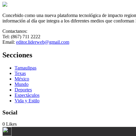
Concebido como una nueva plataforma tecnológica de impacto regional,
información al día que integra a los diferentes medios que conforman
Contactanos:
Tel: (867) 711 2222
Email:
editor.liderweb@gmail.com
Secciones
Tamaulipas
Texas
México
Mundo
Deportes
Espectàculos
Vida y Estilo
Social
0
Likes