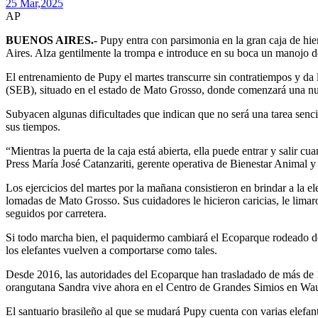
25 Mar,
2025
AP
BUENOS AIRES.-
Pupy entra con parsimonia en la gran caja de hier
Aires. Alza gentilmente la trompa e introduce en su boca un manojo d
El entrenamiento de Pupy el martes transcurre sin contratiempos y da l
(SEB), situado en el estado de Mato Grosso, donde comenzará una nue
Subyacen algunas dificultades que indican que no será una tarea senc
sus tiempos.
“Mientras la puerta de la caja está abierta, ella puede entrar y salir c
Press María José Catanzariti, gerente operativa de Bienestar Animal 
Los ejercicios del martes por la mañana consistieron en brindar a la el
lomadas de Mato Grosso. Sus cuidadores le hicieron caricias, le limaro
seguidos por carretera.
Si todo marcha bien, el paquidermo cambiará el Ecoparque rodeado de a
los elefantes vuelven a comportarse como tales.
Desde 2016, las autoridades del Ecoparque han trasladado de más de 1
orangutana Sandra vive ahora en el Centro de Grandes Simios en Wauc
El santuario brasileño al que se mudará Pupy cuenta con varias elefant