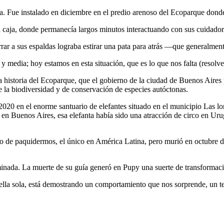
fanta. Fue instalado en diciembre en el predio arenoso del Ecoparque don
a caja, donde permanecía largos minutos interactuando con sus cuidador
errar a sus espaldas lograba estirar una pata para atrás —que generalmen
y media; hoy estamos en esta situación, que es lo que nos falta (resolve
la historia del Ecoparque, que el gobierno de la ciudad de Buenos Aires
 la biodiversidad y de conservación de especies autóctonas.
 2020 en el enorme santuario de elefantes situado en el municipio La
o en Buenos Aires, esa elefanta había sido una atracción de circo en U
ario de paquidermos, el único en América Latina, pero murió en octub
minada. La muerte de su guía generó en Pupy una suerte de transformac
a ella sola, está demostrando un comportamiento que nos sorprende, un 