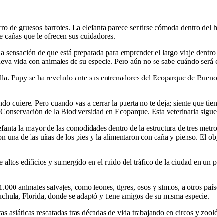
ro de gruesos barrotes. La elefanta parece sentirse cómoda dentro del h
e cañas que le ofrecen sus cuidadores.
a sensación de que está preparada para emprender el largo viaje dentro d
va vida con animales de su especie. Pero aún no se sabe cuándo será el
illa. Pupy se ha revelado ante sus entrenadores del Ecoparque de Bueno
uando quiere. Pero cuando vas a cerrar la puerta no te deja; siente que ti
y Conservación de la Biodiversidad en Ecoparque. Esta veterinaria sigu
efanta la mayor de las comodidades dentro de la estructura de tres metros
n una de las uñas de los pies y la alimentaron con caña y pienso. El obj
ltos edificios y sumergido en el ruido del tráfico de la ciudad en un p
.000 animales salvajes, como leones, tigres, osos y simios, a otros p
hula, Florida, donde se adaptó y tiene amigos de su misma especie.
as asiáticas rescatadas tras décadas de vida trabajando en circos y zool