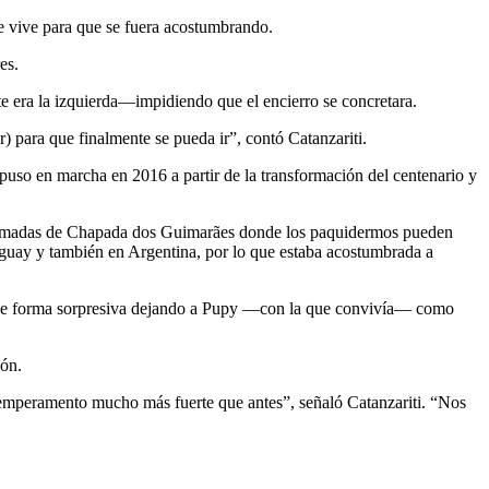
de vive para que se fuera acostumbrando.
es.
te era la izquierda—impidiendo que el encierro se concretara.
r) para que finalmente se pueda ir”, contó Catanzariti.
 puso en marcha en 2016 a partir de la transformación del centenario y
s lomadas de Chapada dos Guimarães donde los paquidermos pueden
ruguay y también en Argentina, por lo que estaba acostumbrada a
re de forma sorpresiva dejando a Pupy —con la que convivía— como
ión.
temperamento mucho más fuerte que antes”, señaló Catanzariti. “Nos