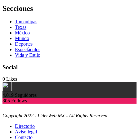
Secciones
Tamaulipas
Texas
México
Mundo
Deportes
Espectàculos
Vida y Estilo
Social
0
Likes
4.019
Seguidores
805
Follows
Copyright 2022 - LiderWeb.MX - All Rights Reserved.
Directorio
Aviso legal
Contacto