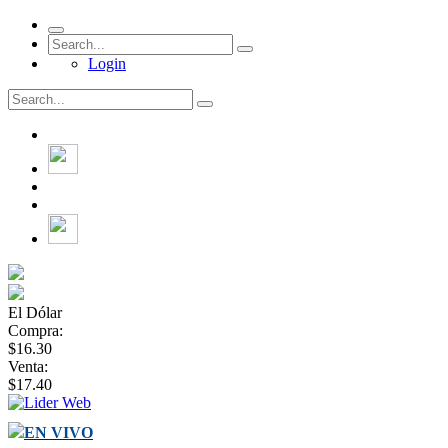
Login
El Dólar
Compra:
$16.30
Venta:
$17.40
EN VIVO