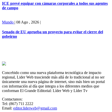
ICE prevé equipar con cámaras corporales a todos sus agentes
de campo
Mundo
|
08 Ago , 2026
|
Senado de EU aprueba un proyecto para evitar el cierre del
gobeirno
Concebido como una nueva plataforma tecnológica de impacto
regional, Lider Web trasciende más allá de lo tradicional al no ser
únicamente una nueva página de internet, sino más bien un portal
con información al día que integra a los diferentes medios que
conforman El Grande Editorial: Líder Web y Líder Tv
Contactanos:
Tel: (867) 711 2222
Email:
editor.liderweb@gmail.com