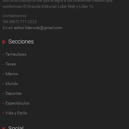
con información al día que integra a los diferentes medios que
conforman El Grande Editorial: Líder Web y Líder Tv
Contactanos:
Tel: (867) 711 2222
Email:
editor.liderweb@gmail.com
Secciones
Tamaulipas
Texas
México
Mundo
Deportes
Espectàculos
Vida y Estilo
Social