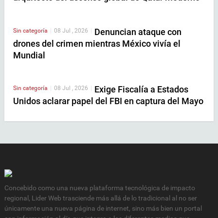
Denuncian ataque con
Sin categoría
|
08 Jul , 2026
|
drones del crimen mientras México vivía el
Mundial
Exige Fiscalía a Estados
Sin categoría
|
08 Jul , 2026
|
Unidos aclarar papel del FBI en captura del Mayo
Concebido como una nueva plataforma tecnológica de impacto
regional, Lider Web trasciende más allá de lo tradicional al no ser
únicamente una nueva página de internet, sino más bien un portal