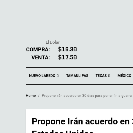
El Dólar
COMPRA:
$16.30
VENTA:
$17.50
NUEVO LAREDO
TEXAS
TAMAULIPAS
MÉXICO
Home
/
Propone Irán acuerdo en 30 días para poner fin a guerr
Propone Irán acuerdo en 3