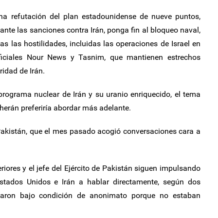
na refutación del plan estadounidense de nueve puntos,
nte las sanciones contra Irán, ponga fin al bloqueo naval,
das las hostilidades, incluidas las operaciones de Israel en
ficiales Nour News y Tasnim, que mantienen estrechos
idad de Irán.
rograma nuclear de Irán y su uranio enriquecido, el tema
eherán preferiría abordar más adelante.
 Pakistán, que el mes pasado acogió conversaciones cara a
eriores y el jefe del Ejército de Pakistán siguen impulsando
stados Unidos e Irán a hablar directamente, según dos
laron bajo condición de anonimato porque no estaban